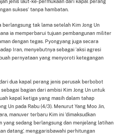
jah jenis laut-ke-permukaan dari kapal perang
engan sukses’ tanpa hambatan.
. Ia berlangsung tak lama setelah Kim Jong Un
mana ia memperbarui tujuan pembangunan militer
aman dengan tegas. Pyongyang juga secara
dap Iran, menyebutnya sebagai ‘aksi agresi
, sebuah pernyataan yang menyoroti ketegangan
 dari dua kapal perang jenis perusak berbobot
u sebagai bagian dari ambisi Kim Jong Un untuk
uah kapal ketiga yang masih dalam tahap
ng Un pada Rabu (4/3). Menurut Yang Moo Jin,
ara, manuver terbaru Kim ini ‘dimaksudkan
ran yang sedang berlangsung dan menjelang latihan
an datang’, menggarisbawahi perhitungan