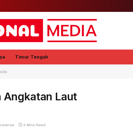
pa
Timur Tengah
stis
 Angkatan Laut
komentar
2 Mins Read