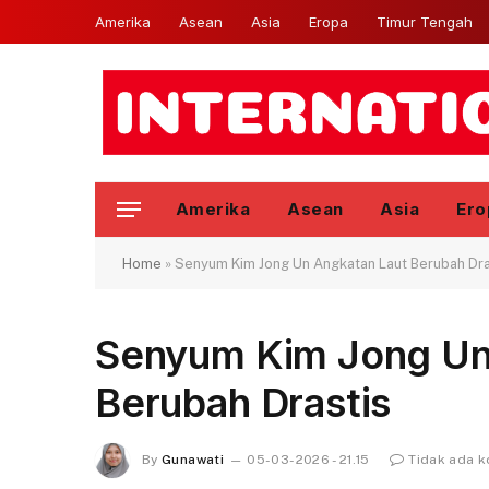
Amerika
Asean
Asia
Eropa
Timur Tengah
Amerika
Asean
Asia
Ero
Home
»
Senyum Kim Jong Un Angkatan Laut Berubah Dra
Senyum Kim Jong Un
Berubah Drastis
By
Gunawati
05-03-2026 - 21.15
Tidak ada 