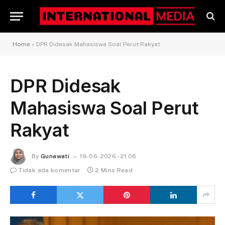
Home
»
DPR Didesak Mahasiswa Soal Perut Rakyat
DPR Didesak
Mahasiswa Soal Perut
Rakyat
By
Gunawati
19-06-2026 - 21.06
Tidak ada komentar
2 Mins Read