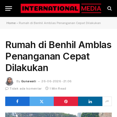
Home
»
Rumah di Benhil Amblas Penanganan Cepat Dilakukan
Rumah di Benhil Amblas
Penanganan Cepat
Dilakukan
By
Gunawati
26-06-2026 - 21.06
Tidak ada komentar
1 Min Read