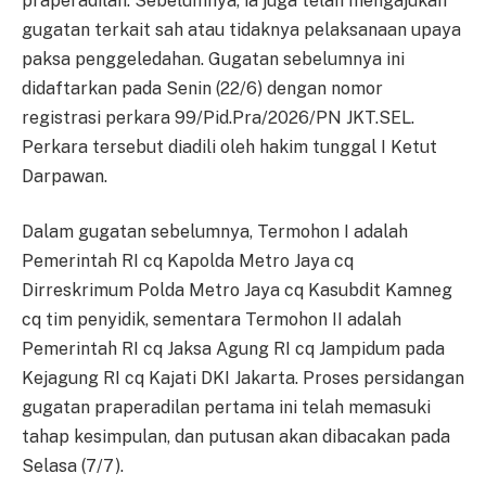
praperadilan. Sebelumnya, ia juga telah mengajukan
gugatan terkait sah atau tidaknya pelaksanaan upaya
paksa penggeledahan. Gugatan sebelumnya ini
didaftarkan pada Senin (22/6) dengan nomor
registrasi perkara 99/Pid.Pra/2026/PN JKT.SEL.
Perkara tersebut diadili oleh hakim tunggal I Ketut
Darpawan.
Dalam gugatan sebelumnya, Termohon I adalah
Pemerintah RI cq Kapolda Metro Jaya cq
Dirreskrimum Polda Metro Jaya cq Kasubdit Kamneg
cq tim penyidik, sementara Termohon II adalah
Pemerintah RI cq Jaksa Agung RI cq Jampidum pada
Kejagung RI cq Kajati DKI Jakarta. Proses persidangan
gugatan praperadilan pertama ini telah memasuki
tahap kesimpulan, dan putusan akan dibacakan pada
Selasa (7/7).