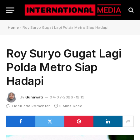
Home
»
Roy Suryo Gugat Lagi Polda Metro Siap Hadapi
Roy Suryo Gugat Lagi
Polda Metro Siap
Hadapi
By
Gunawati
04-07-2026 - 12.15
Tidak ada komentar
2 Mins Read