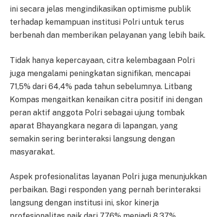
ini secara jelas mengindikasikan optimisme publik
terhadap kemampuan institusi Polri untuk terus
berbenah dan memberikan pelayanan yang lebih baik.
Tidak hanya kepercayaan, citra kelembagaan Polri
juga mengalami peningkatan signifikan, mencapai
71,5% dari 64,4% pada tahun sebelumnya. Litbang
Kompas mengaitkan kenaikan citra positif ini dengan
peran aktif anggota Polri sebagai ujung tombak
aparat Bhayangkara negara di lapangan, yang
semakin sering berinteraksi langsung dengan
masyarakat.
Aspek profesionalitas layanan Polri juga menunjukkan
perbaikan. Bagi responden yang pernah berinteraksi
langsung dengan institusi ini, skor kinerja
profesionalitas naik dari 7,76% menjadi 8,37%.