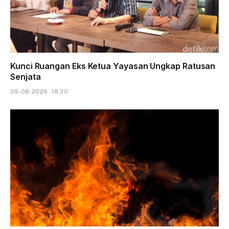
Kunci Ruangan Eks Ketua Yayasan Ungkap Ratusan
Senjata
09-08-2026 - 18.30