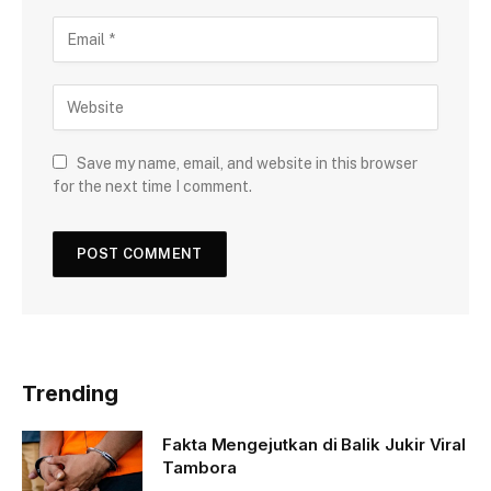
Save my name, email, and website in this browser
for the next time I comment.
Trending
Fakta Mengejutkan di Balik Jukir Viral
Tambora