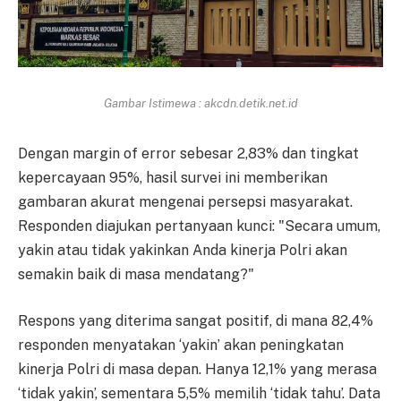
Gambar Istimewa : akcdn.detik.net.id
Dengan margin of error sebesar 2,83% dan tingkat
kepercayaan 95%, hasil survei ini memberikan
gambaran akurat mengenai persepsi masyarakat.
Responden diajukan pertanyaan kunci: "Secara umum,
yakin atau tidak yakinkan Anda kinerja Polri akan
semakin baik di masa mendatang?"
Respons yang diterima sangat positif, di mana 82,4%
responden menyatakan ‘yakin’ akan peningkatan
kinerja Polri di masa depan. Hanya 12,1% yang merasa
‘tidak yakin’, sementara 5,5% memilih ‘tidak tahu’. Data