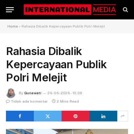
Home
»
Rahasia Dibalik Kepercayaan Publik Polri Melejit
Rahasia Dibalik
Kepercayaan Publik
Polri Melejit
By
Gunawati
26-06-2026 - 10.06
Tidak ada komentar
2 Mins Read