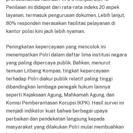
Penilaian ini didapat dari rata-rata indeks 20 aspek
layanan, termasuk pengurusan dokumen. Lebih lanjut,
80% responden merasakan fasilitas pelayanan di
kantor polisi kini jauh lebih nyaman.
Peningkatan kepercayaan yang mencolok ini
menempatkan Polri dalam daftar lima institusi negara
yang paling dipercaya publik. Bahkan, menurut
temuan Litbang Kompas, tingkat kepercayaan
terhadap Polri diakui publik relatif paling tinggi
dibandingkan lembaga penegak hukum lainnya
seperti Kejaksaan Agung, Mahkamah Agung, dan
Komisi Pemberantasan Korupsi (KPK). Hasil survei ini
menjadi indikator kuat bahwa berbagai upaya
perbaikan dan pendekatan langsung kepada
masyarakat yang dilakukan Polri mulai membuahkan