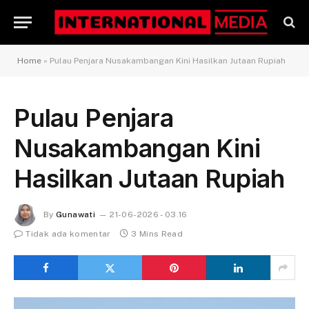
Home
»
Pulau Penjara Nusakambangan Kini Hasilkan Jutaan Rupiah
Pulau Penjara
Nusakambangan Kini
Hasilkan Jutaan Rupiah
By
Gunawati
21-06-2026 - 03.16
Tidak ada komentar
3 Mins Read