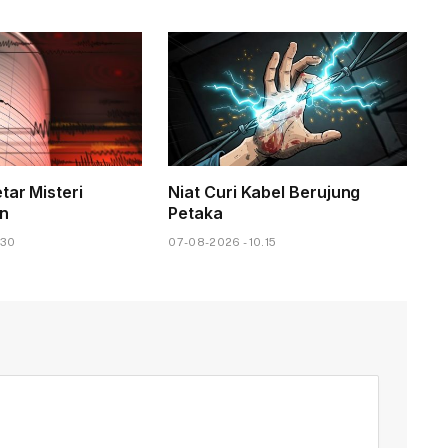
tar Misteri
Niat Curi Kabel Berujung
n
Petaka
.30
07-08-2026 - 10.15