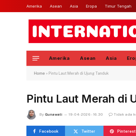
Amerika
Asean
Asia
Eropa
Timur Tengah
Amerika
Asean
Asia
Ero
Home
»
Pintu Laut Merah di Ujung Tanduk
Pintu Laut Merah di 
By
Gunawati
19-04-2026 - 16.30
Tidak ada 
Facebook
Twitter
Pinterest