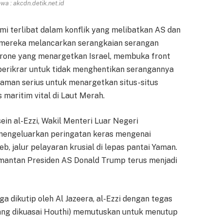
a : akcdn.detik.net.id
mi terlibat dalam konflik yang melibatkan AS dan
tu, mereka melancarkan serangkaian serangan
 drone yang menargetkan Israel, membuka front
ah berikrar untuk tidak menghentikan serangannya
caman serius untuk menargetkan situs-situs
 maritim vital di Laut Merah.
in al-Ezzi, Wakil Menteri Luar Negeri
 mengeluarkan peringatan keras mengenai
 jalur pelayaran krusial di lepas pantai Yaman.
ka mantan Presiden AS Donald Trump terus menjadi
a dikutip oleh Al Jazeera, al-Ezzi dengan tegas
yang dikuasai Houthi) memutuskan untuk menutup