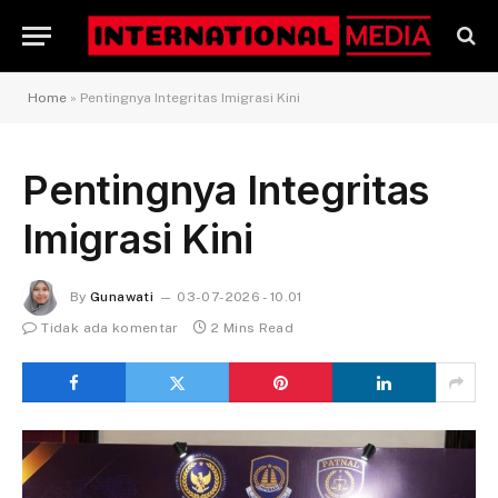
Home
»
Pentingnya Integritas Imigrasi Kini
Pentingnya Integritas
Imigrasi Kini
By
Gunawati
03-07-2026 - 10.01
Tidak ada komentar
2 Mins Read