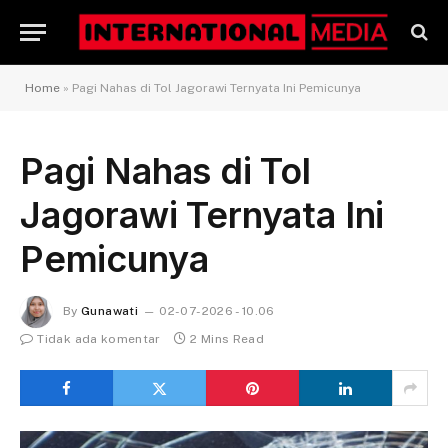
Home
»
Pagi Nahas di Tol Jagorawi Ternyata Ini Pemicunya
Pagi Nahas di Tol
Jagorawi Ternyata Ini
Pemicunya
By
Gunawati
02-07-2026 - 10.06
Tidak ada komentar
2 Mins Read