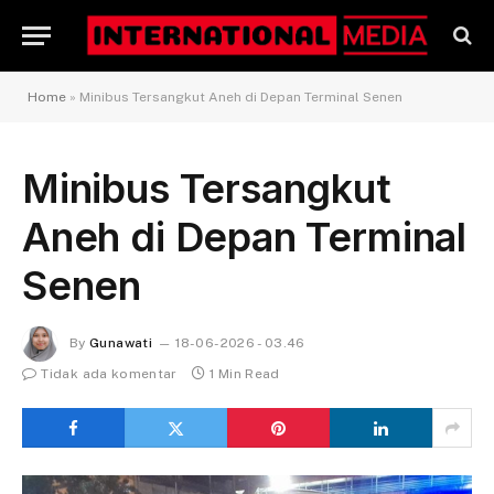
Home
»
Minibus Tersangkut Aneh di Depan Terminal Senen
Minibus Tersangkut
Aneh di Depan Terminal
Senen
By
Gunawati
18-06-2026 - 03.46
Tidak ada komentar
1 Min Read