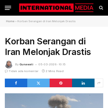
Home
»
Korban Serangan di Iran Melonjak Drastis
Korban Serangan di
Iran Melonjak Drastis
By
Gunawati
05-03-2026 - 10.15
Tidak ada komentar
2 Mins Read