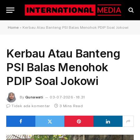
Home
»
Kerbau Atau Banteng PSI Balas Menohok PDIP Soal Jokowi
Kerbau Atau Banteng
PSI Balas Menohok
PDIP Soal Jokowi
By
Gunawati
03-07-2026 - 18.31
Tidak ada komentar
3 Mins Read