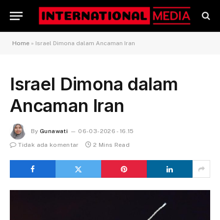
Home
»
Israel Dimona dalam Ancaman Iran
Israel Dimona dalam
Ancaman Iran
By
Gunawati
06-03-2026 - 16.15
Tidak ada komentar
2 Mins Read