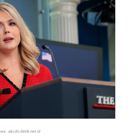
a : akcdn.detik.net.id