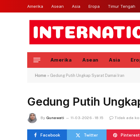
Amerika
Asean
Asia
Eropa
Timur Tengah
Amerika
Asean
Asia
Ero
Home
»
Gedung Putih Ungkap Syarat Damai Iran
Gedung Putih Ungkap
By
Gunawati
11-03-2026 - 18.15
Tidak ada k
Facebook
Twitter
Pinterest