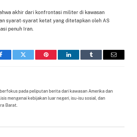
wa akhir dari konfrontasi militer di kawasan
n syarat-syarat ketat yang ditetapkan oleh AS
asi penuh Iran.
Facebook
Twitter
Pinterest
LinkedIn
Tumblr
Email
 berfokus pada peliputan berita dari kawasan Amerika dan
isis mengenai kebijakan luar negeri, isu-isu sosial, dan
ra Barat.