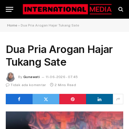
Home
»
Dua Pria Arogan Hajar Tukang Sate
Dua Pria Arogan Hajar
Tukang Sate
By
Gunawati
11-06-2026 - 07.45
Tidak ada komentar
2 Mins Read