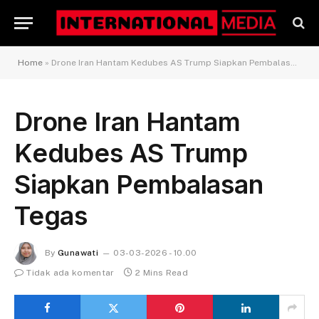
Home
»
Drone Iran Hantam Kedubes AS Trump Siapkan Pembalasan Tegas
Drone Iran Hantam
Kedubes AS Trump
Siapkan Pembalasan
Tegas
By
Gunawati
03-03-2026 - 10.00
Tidak ada komentar
2 Mins Read