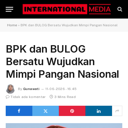
Home
»
BPK dan BULOG Bersatu Wujudkan Mimpi Pangan Nasional
BPK dan BULOG
Bersatu Wujudkan
Mimpi Pangan Nasional
By
Gunawati
11-06-2026 - 16.45
Tidak ada komentar
3 Mins Read