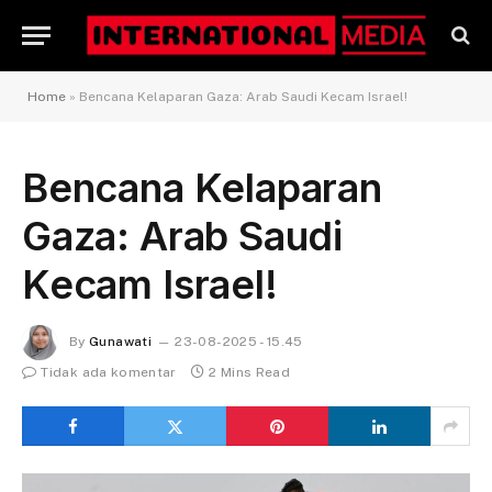
Home
»
Bencana Kelaparan Gaza: Arab Saudi Kecam Israel!
Bencana Kelaparan
Gaza: Arab Saudi
Kecam Israel!
By
Gunawati
23-08-2025 - 15.45
Tidak ada komentar
2 Mins Read