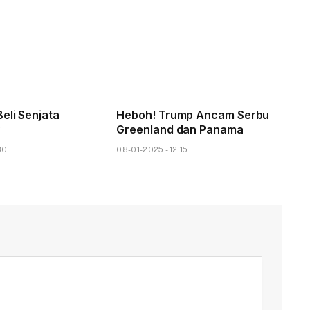
eli Senjata
Heboh! Trump Ancam Serbu
?
Greenland dan Panama
30
08-01-2025 - 12.15