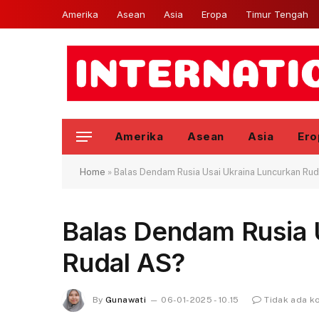
Amerika
Asean
Asia
Eropa
Timur Tengah
Amerika
Asean
Asia
Ero
Home
»
Balas Dendam Rusia Usai Ukraina Luncurkan Ru
Balas Dendam Rusia 
Rudal AS?
By
Gunawati
06-01-2025 - 10.15
Tidak ada k