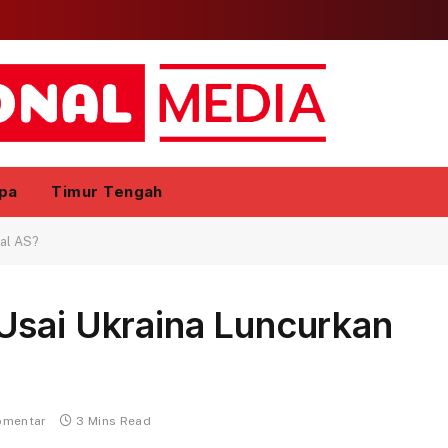
pa
Timur Tengah
dal AS?
Usai Ukraina Luncurkan
omentar
3 Mins Read