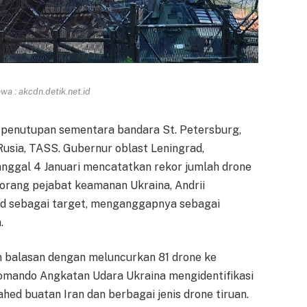
a : akcdn.detik.net.id
penutupan sementara bandara St. Petersburg,
usia, TASS. Gubernur oblast Leningrad,
nggal 4 Januari mencatatkan rekor jumlah drone
eorang pejabat keamanan Ukraina, Andrii
ad sebagai target, menganggapnya sebagai
.
gan balasan dengan meluncurkan 81 drone ke
omando Angkatan Udara Ukraina mengidentifikasi
ed buatan Iran dan berbagai jenis drone tiruan.