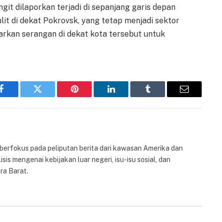
t dilaporkan terjadi di sepanjang garis depan
ulit di dekat Pokrovsk, yang tetap menjadi sektor
carkan serangan di dekat kota tersebut untuk
Facebook
Twitter
Pinterest
LinkedIn
Tumblr
Email
 berfokus pada peliputan berita dari kawasan Amerika dan
isis mengenai kebijakan luar negeri, isu-isu sosial, dan
ra Barat.