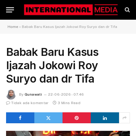
Home
»
Babak Baru Kasus Ijazah Jokowi Roy Suryo dan dr Tifa
Babak Baru Kasus
Ijazah Jokowi Roy
Suryo dan dr Tifa
By
Gunawati
22-06-2026 - 07.46
Tidak ada komentar
3 Mins Read