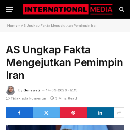
Home
»
AS Ungkap Fakta Mengejutkan Pemimpin Iran
AS Ungkap Fakta
Mengejutkan Pemimpin
Iran
By
Gunawati
14-03-2026 - 12.15
Tidak ada komentar
3 Mins Read