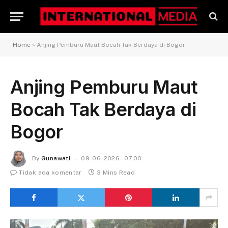
Home
»
Anjing Pemburu Maut Bocah Tak Berdaya di Bogor
Anjing Pemburu Maut
Bocah Tak Berdaya di
Bogor
By
Gunawati
09-06-2026 - 07.00
Tidak ada komentar
3 Mins Read