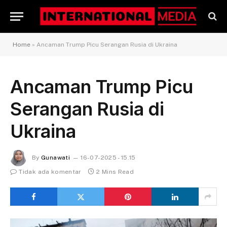
Home
»
Ancaman Trump Picu Serangan Rusia di Ukraina
Ancaman Trump Picu
Serangan Rusia di
Ukraina
By
Gunawati
16-07-2025 - 15.15
Tidak ada komentar
2 Mins Read