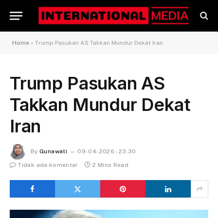
Home
»
Trump Pasukan AS Takkan Mundur Dekat Iran
Trump Pasukan AS
Takkan Mundur Dekat
Iran
By
Gunawati
09-04-2026 - 23.30
Tidak ada komentar
2 Mins Read