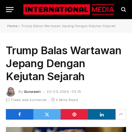
Home
»
Trump Balas Wartawan Jepang Dengan Kejutan Sejarah
Trump Balas Wartawan
Jepang Dengan
Kejutan Sejarah
By
Gunawati
20-03-2026 - 03.15
Tidak ada komentar
2 Mins Read