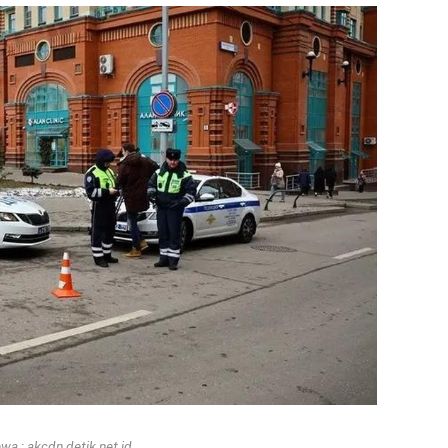
a : akcdn.detik.net.id