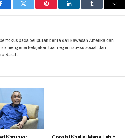
Facebook
Twitter
Pinterest
LinkedIn
Tumblr
Email
 berfokus pada peliputan berita dari kawasan Amerika dan
isis mengenai kebijakan luar negeri, isu-isu sosial, dan
ra Barat.
ti Koruptor
Oposisi Koalisi Mana Lebih