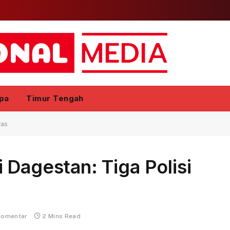
pa
Timur Tengah
was
 Dagestan: Tiga Polisi
komentar
2 Mins Read