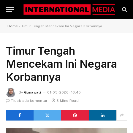
Home
»
Timur Tengah Mencekam Ini Negara Korbannya
Timur Tengah
Mencekam Ini Negara
Korbannya
By
Gunawati
01-03-2026 - 16.45
Tidak ada komentar
3 Mins Read