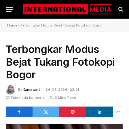
Home
»
Terbongkar Modus Bejat Tukang Fotokopi Bogor
Terbongkar Modus
Bejat Tukang Fotokopi
Bogor
By
Gunawati
26-06-2026 - 23.01
Tidak ada komentar
3 Mins Read