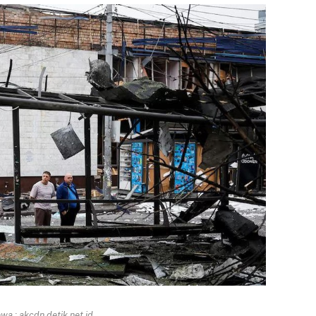
a : akcdn.detik.net.id