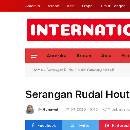
Amerika
Asean
Asia
Eropa
Timur Tengah
Amerika
Asean
Asia
Ero
Home
»
Serangan Rudal Houthi Guncang Israel!
Serangan Rudal Houth
By
Gunawati
17-07-2025 - 15.45
Tidak ada 
Facebook
Twitter
Pinterest