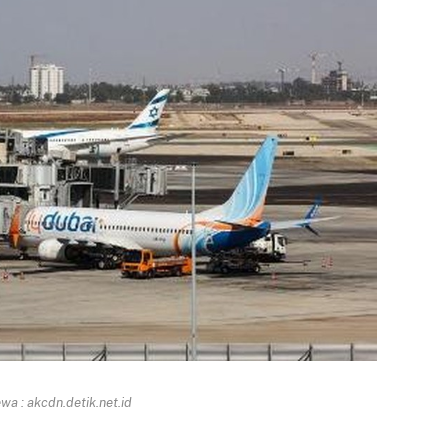
a : akcdn.detik.net.id