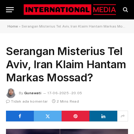
Home
»
Serangan Misterius Tel Aviv, Iran Klaim Hantam Markas Mossad?
Serangan Misterius Tel
Aviv, Iran Klaim Hantam
Markas Mossad?
By
Gunawati
17-06-2025 - 20.05
Tidak ada komentar
2 Mins Read