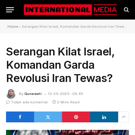
Home
»
Serangan Kilat Israel, Komandan Garda Revolusi Iran Tewas?
Serangan Kilat Israel,
Komandan Garda
Revolusi Iran Tewas?
By
Gunawati
13-06-2025 - 09.45
Tidak ada komentar
2 Mins Read