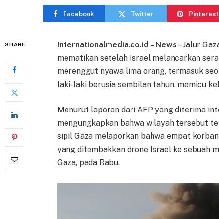
Facebook
Twitter
Pinterest
Internationalmedia.co.id – News
– Jalur Gaz
SHARE
mematikan setelah Israel melancarkan seran
merenggut nyawa lima orang, termasuk se
laki-laki berusia sembilan tahun, memicu kek
Menurut laporan dari AFP yang diterima int
mengungkapkan bahwa wilayah tersebut ter
sipil Gaza melaporkan bahwa empat korban j
yang ditembakkan drone Israel ke sebuah mo
Gaza, pada Rabu.