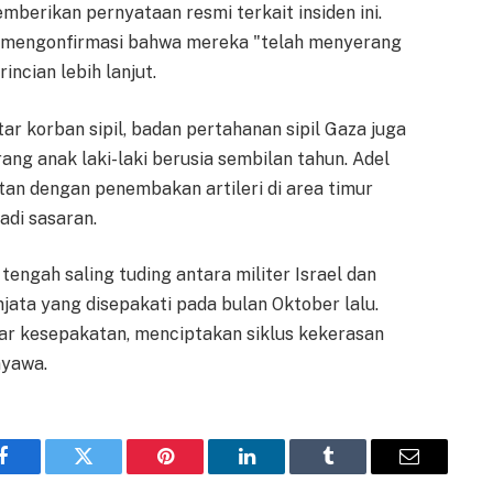
berikan pernyataan resmi terkait insiden ini.
kat mengonfirmasi bahwa mereka "telah menyerang
incian lebih lanjut.
r korban sipil, badan pertahanan sipil Gaza juga
ang anak laki-laki berusia sembilan tahun. Adel
tan dengan penembakan artileri di area timur
adi sasaran.
 tengah saling tuding antara militer Israel dan
ta yang disepakati pada bulan Oktober lalu.
ar kesepakatan, menciptakan siklus kekerasan
nyawa.
Facebook
Twitter
Pinterest
LinkedIn
Tumblr
Email