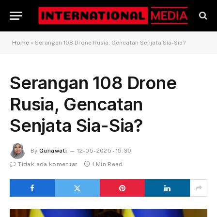
Home
»
Serangan 108 Drone Rusia, Gencatan Senjata Sia-Sia?
Serangan 108 Drone
Rusia, Gencatan
Senjata Sia-Sia?
By
Gunawati
12-05-2025 - 15.30
Tidak ada komentar
1 Min Read