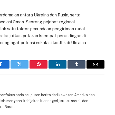
rdamaian antara Ukraina dan Rusia, serta
mediasi Oman. Seorang pejabat regional
lah satu faktor penundaan pengiriman rudal.
melanjutkan putaran keempat perundingan di
ngingat potensi eskalasi konflik di Ukraina.
Facebook
Twitter
Pinterest
LinkedIn
Tumblr
Email
 berfokus pada peliputan berita dari kawasan Amerika dan
isis mengenai kebijakan luar negeri, isu-isu sosial, dan
ra Barat.