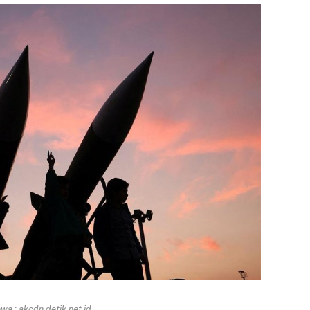
a : akcdn.detik.net.id