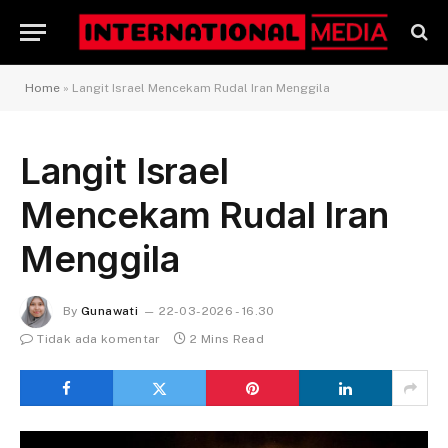
Home
»
Langit Israel Mencekam Rudal Iran Menggila
Langit Israel
Mencekam Rudal Iran
Menggila
By
Gunawati
22-03-2026 - 16.30
Tidak ada komentar
2 Mins Read