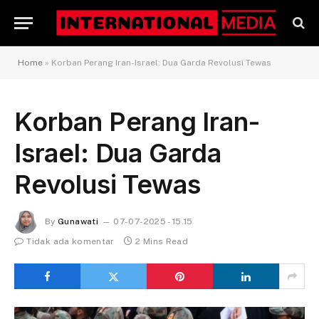
Home
»
Korban Perang Iran-Israel: Dua Garda Revolusi Tewas
Korban Perang Iran-
Israel: Dua Garda
Revolusi Tewas
By
Gunawati
07-07-2025 - 15.15
Tidak ada komentar
2 Mins Read