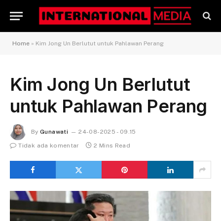
Home
»
Kim Jong Un Berlutut untuk Pahlawan Perang
Kim Jong Un Berlutut
untuk Pahlawan Perang
By
Gunawati
24-08-2025 - 09.15
Tidak ada komentar
2 Mins Read