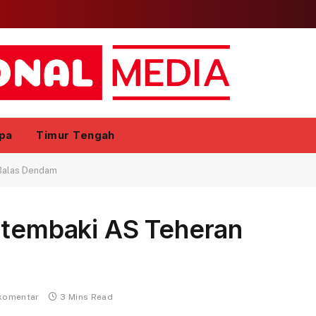
pa
Timur Tengah
 Balas Dendam
Ditembaki AS Teheran
 komentar
3 Mins Read