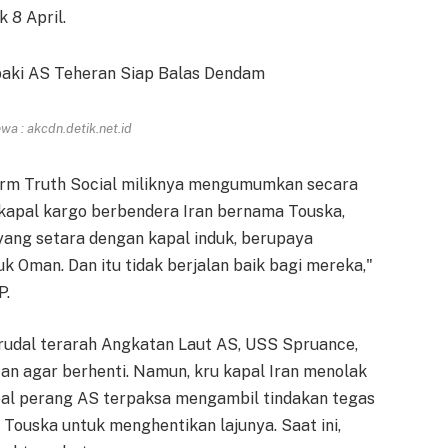
 8 April.
a : akcdn.detik.net.id
orm Truth Social miliknya mengumumkan secara
h kapal kargo berbendera Iran bernama Touska,
yang setara dengan kapal induk, berupaya
k Oman. Dan itu tidak berjalan baik bagi mereka,"
P.
rudal terarah Angkatan Laut AS, USS Spruance,
n agar berhenti. Namun, kru kapal Iran menolak
pal perang AS terpaksa mengambil tindakan tegas
Touska untuk menghentikan lajunya. Saat ini,