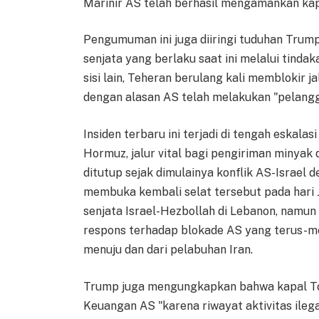
Marinir AS telah berhasil mengamankan kap
Pengumuman ini juga diiringi tuduhan Trum
senjata yang berlaku saat ini melalui tindak
sisi lain, Teheran berulang kali memblokir j
dengan alasan AS telah melakukan "pelangg
Insiden terbaru ini terjadi di tengah eskala
Hormuz, jalur vital bagi pengiriman minyak d
ditutup sejak dimulainya konflik AS-Israel d
membuka kembali selat tersebut pada hari
senjata Israel-Hezbollah di Lebanon, namu
respons terhadap blokade AS yang terus-m
menuju dan dari pelabuhan Iran.
Trump juga mengungkapkan bahwa kapal To
Keuangan AS "karena riwayat aktivitas ileg