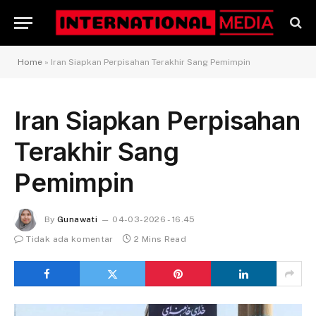
Home
»
Iran Siapkan Perpisahan Terakhir Sang Pemimpin
Iran Siapkan Perpisahan
Terakhir Sang
Pemimpin
By
Gunawati
04-03-2026 - 16.45
Tidak ada komentar
2 Mins Read