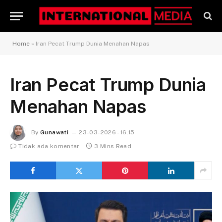
Home
»
Iran Pecat Trump Dunia Menahan Napas
Iran Pecat Trump Dunia
Menahan Napas
By
Gunawati
23-03-2026 - 16.15
Tidak ada komentar
3 Mins Read