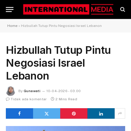
Home
»
Hizbullah Tutup Pintu Negosiasi Israel Lebanon
Hizbullah Tutup Pintu
Negosiasi Israel
Lebanon
By
Gunawati
10-04-2026 - 03.00
Tidak ada komentar
2 Mins Read