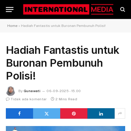
Home
»
Hadiah Fantastis untuk Buronan Pembunuh Polisi!
Hadiah Fantastis untuk
Buronan Pembunuh
Polisi!
By
Gunawati
06-09-2025 - 15.00
Tidak ada komentar
2 Mins Read