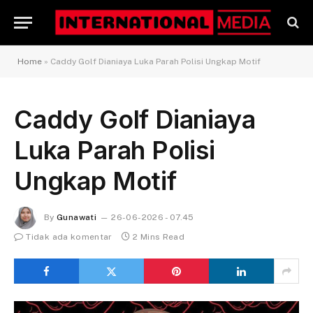
Home
»
Caddy Golf Dianiaya Luka Parah Polisi Ungkap Motif
Caddy Golf Dianiaya
Luka Parah Polisi
Ungkap Motif
By
Gunawati
26-06-2026 - 07.45
Tidak ada komentar
2 Mins Read