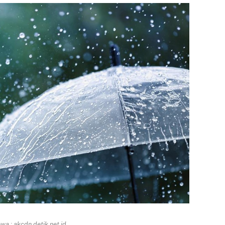
a : akcdn.detik.net.id