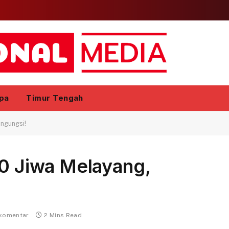
pa
Timur Tengah
engungsi!
30 Jiwa Melayang,
 komentar
2 Mins Read