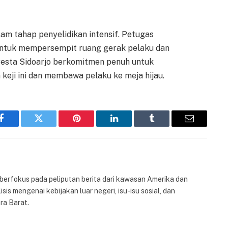
lam tahap penyelidikan intensif. Petugas
i untuk mempersempit ruang gerak pelaku dan
resta Sidoarjo berkomitmen penuh untuk
 keji ini dan membawa pelaku ke meja hijau.
Facebook
Twitter
Pinterest
LinkedIn
Tumblr
Email
 berfokus pada peliputan berita dari kawasan Amerika dan
isis mengenai kebijakan luar negeri, isu-isu sosial, dan
ra Barat.