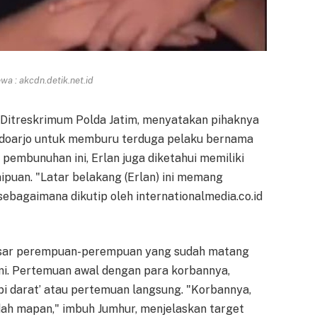
a : akcdn.detik.net.id
s Ditreskrimum Polda Jatim, menyatakan pihaknya
Sidoarjo untuk memburu terduga pelaku bernama
k pembunuhan ini, Erlan juga diketahui memiliki
nipuan. "Latar belakang (Erlan) ini memang
sebagaimana dikutip oleh internationalmedia.co.id
asar perempuan-perempuan yang sudah matang
mi. Pertemuan awal dengan para korbannya,
kopi darat’ atau pertemuan langsung. "Korbannya,
h mapan," imbuh Jumhur, menjelaskan target