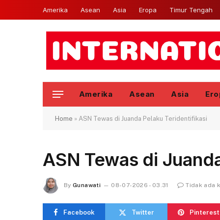
Amerika
Asean
Asia
Eropa
Timur Tengah
Amerika
Asean
Asia
Ero
Home
»
ASN Tewas di Juanda Pelaku Teridentifikasi
ASN Tewas di Juanda 
By
Gunawati
08-07-2026 - 03.31
Tidak ada 
Facebook
Twitter
Pinterest