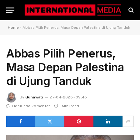
Home
»
Abbas Pilih Penerus, Masa Depan Palestina di Ujung Tanduk
Abbas Pilih Penerus,
Masa Depan Palestina
di Ujung Tanduk
By
Gunawati
27-04-2025 - 09.45
Tidak ada komentar
1 Min Read