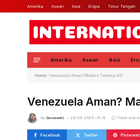
Amerika
Asean
Asia
Eropa
Timur Tengah
Amerika
Asean
Asia
Ero
Home
»
Venezuela Aman? Maduro Tantang AS!
Venezuela Aman? Ma
By
Gunawati
29-08-2025 - 15.15
Tidak ada 
Facebook
Twitter
Pinterest