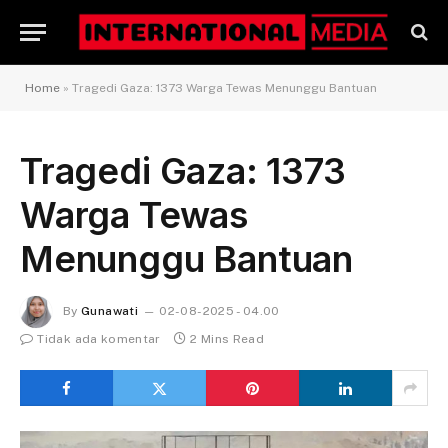
Home
»
Tragedi Gaza: 1373 Warga Tewas Menunggu Bantuan
Tragedi Gaza: 1373
Warga Tewas
Menunggu Bantuan
By
Gunawati
02-08-2025 - 04.00
Tidak ada komentar
2 Mins Read