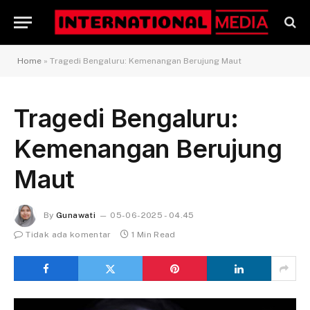
Home
»
Tragedi Bengaluru: Kemenangan Berujung Maut
Tragedi Bengaluru:
Kemenangan Berujung
Maut
By
Gunawati
05-06-2025 - 04.45
Tidak ada komentar
1 Min Read